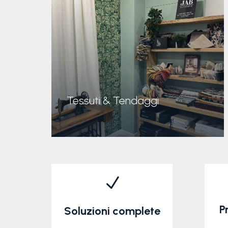
scopri di più
Tessuti & Tendaggi
N
P
Soluzioni complete