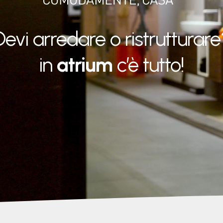
Devi arredare o ristrutturare
in
atrium
c’è tutto!