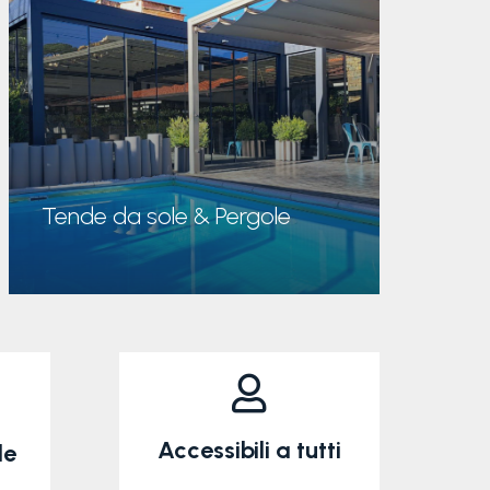
scopri di più
Tende da sole & Pergole

Accessibili a tutti
le