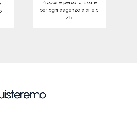
Proposte personalizzate
e
per ogni esigenza e stile di
oi
vita
scopri di più
quisteremo