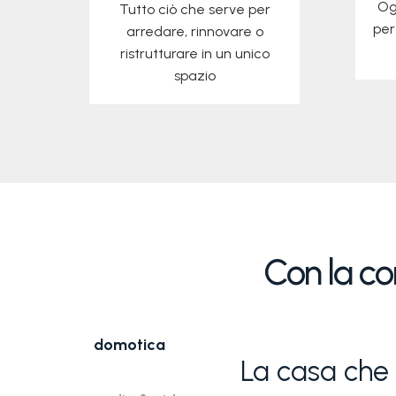
Og
Tutto ciò che serve per
per
arredare, rinnovare o
ristrutturare in un unico
scopri di più
spazio
Con la co
domotica
La casa che 