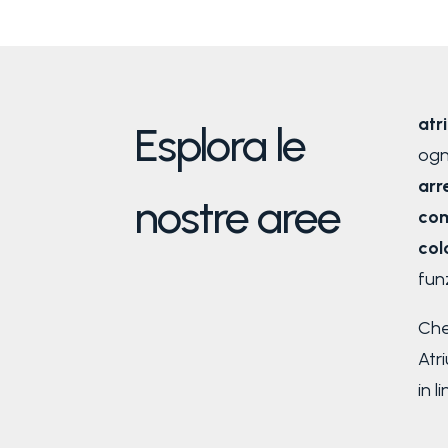
at
Esplora le
ogn
arr
nostre aree
com
col
fun
Che
Atr
in l