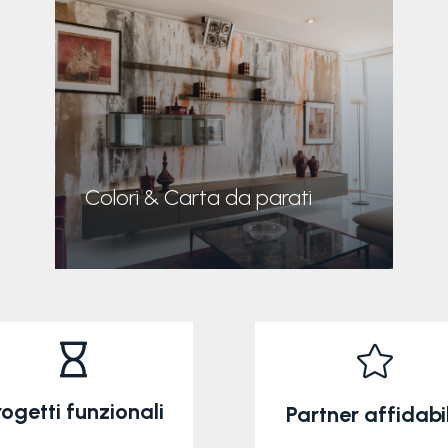
scopri di più
Colori & Carta da parati


rogetti funzionali
Partner affidabi