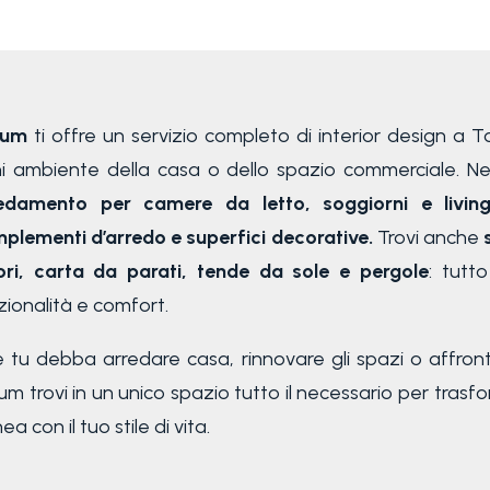
rium
ti offre un servizio completo di interior design a 
i ambiente della casa o dello spazio commerciale. N
edamento per camere da letto, soggiorni e livin
plementi d’arredo e superfici decorative.
Trovi anche
ori, carta da parati, tende da sole e pergole
: tutt
zionalità e comfort.
 tu debba arredare casa, rinnovare gli spazi o affron
ium trovi in un unico spazio tutto il necessario per trasf
inea con il tuo stile di vita.