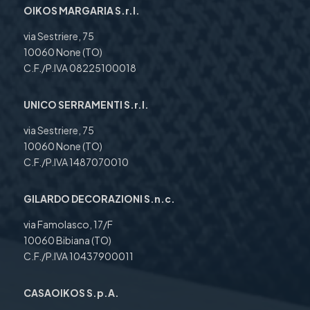
OIKOS MARGARIA S.r.l.
via Sestriere, 75
10060 None (TO)
C.F./P.IVA 08225100018
UNICO SERRAMENTI S.r.l.
via Sestriere, 75
10060 None (TO)
C.F./P.IVA 1487070010
GILARDO DECORAZIONI S.n.c.
via Famolasco, 17/F
10060 Bibiana (TO)
C.F./P.IVA 10437900011
CASAOIKOS S.p.A.