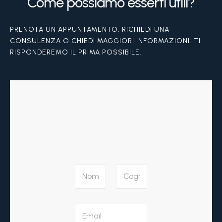
Come possiamo esserti utili?
PRENOTA UN APPUNTAMENTO, RICHIEDI UNA
CONSULENZA O CHIEDI MAGGIORI INFORMAZIONI: TI
RISPONDEREMO IL PRIMA POSSIBILE.
N
o
m
Nome
Cognome
e
a
*
E
r
m
e