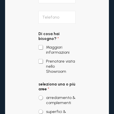
a
e
i
d
l
T
a
*
e
t
l
i
e
E
f
m
Di cosa hai
o
a
bisogno?
*
n
i
o
l
Maggiori
*
informazioni
Prenotare visita
nello
Showroom
seleziona una o più
aree
*
arredamento &
complementi
superfici &